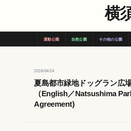
横
運動公園
自然公園
その他の公園
2026/04/24
夏島都市緑地ドッグラン広
（English／Natsushima Park
Agreement)