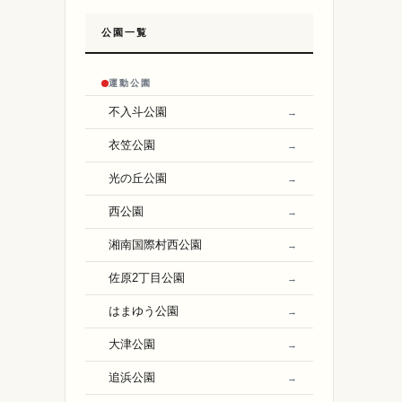
公園一覧
運動公園
不入斗公園
→
衣笠公園
→
光の丘公園
→
西公園
→
湘南国際村西公園
→
佐原2丁目公園
→
はまゆう公園
→
大津公園
→
追浜公園
→