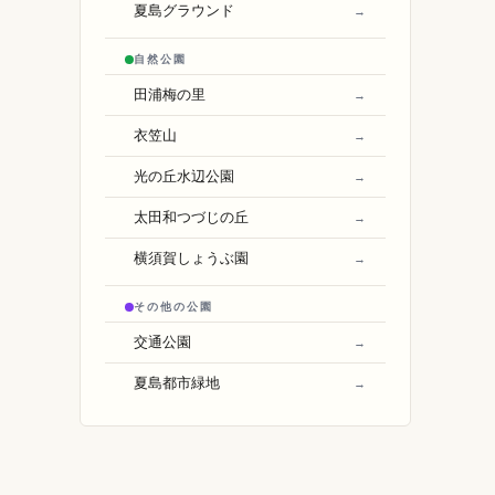
夏島グラウンド
→
自然公園
田浦梅の里
→
衣笠山
→
光の丘水辺公園
→
太田和つづじの丘
→
横須賀しょうぶ園
→
その他の公園
交通公園
→
夏島都市緑地
→